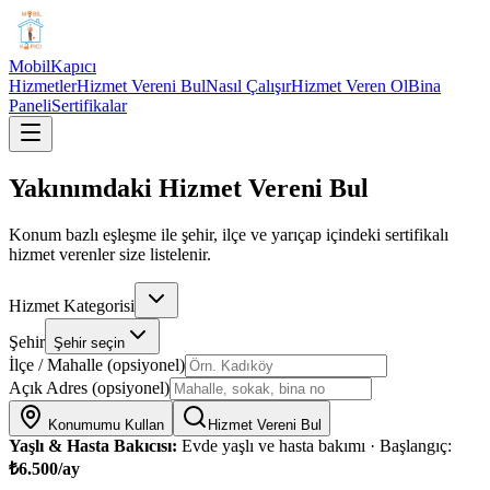
Mobil
Kapıcı
Hizmetler
Hizmet Vereni Bul
Nasıl Çalışır
Hizmet Veren Ol
Bina
Paneli
Sertifikalar
Yakınımdaki Hizmet Vereni Bul
Konum bazlı eşleşme ile şehir, ilçe ve yarıçap içindeki sertifikalı
hizmet verenler size listelenir.
Hizmet Kategorisi
Şehir
Şehir seçin
İlçe / Mahalle (opsiyonel)
Açık Adres (opsiyonel)
Konumumu Kullan
Hizmet Vereni Bul
Yaşlı & Hasta Bakıcısı
:
Evde yaşlı ve hasta bakımı
· Başlangıç:
₺6.500/ay